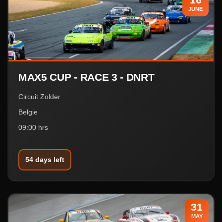
JUNE
MAX5 CUP - RACE 3 - DNRT
Circuit Zolder
Belgie
09:00 hrs
54 days left
31
MAY