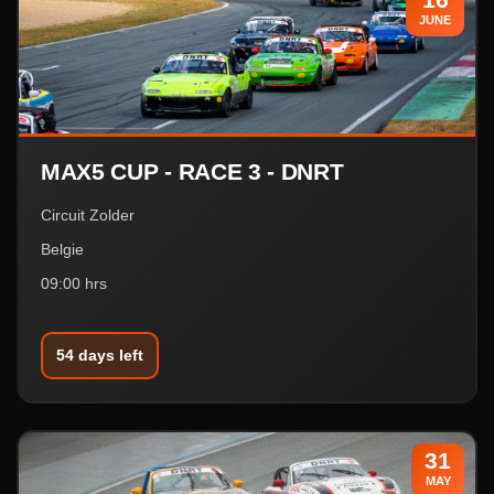
JUNE
MAX5 CUP - RACE 3 - DNRT
Circuit Zolder
Belgie
09:00 hrs
54 days left
31
MAY